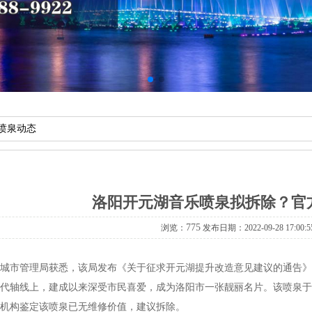
喷泉动态
洛阳开元湖音乐喷泉拟拆除？官
775
浏览：
发布日期：2022-09-2817:00:5
市城市管理局获悉，该局发布《关于征求开元湖提升改造意见建议的通告
代轴线上，建成以来深受市民喜爱，成为洛阳市一张靓丽名片。该喷泉于20
业机构鉴定该喷泉已无维修价值，建议拆除。