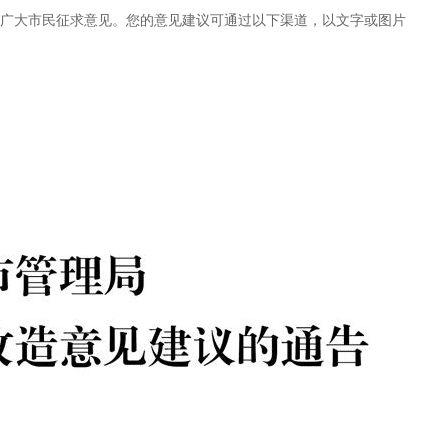
向广大市民征求意见。您的意见建议可通过以下渠道，以文字或图片