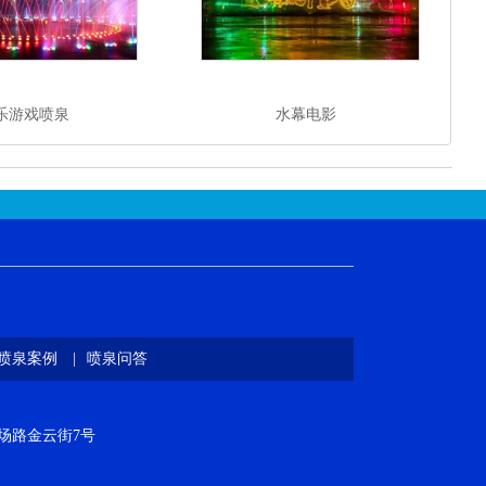
乐游戏喷泉
水幕电影
喷泉案例
|
喷泉问答
机场路金云街7号