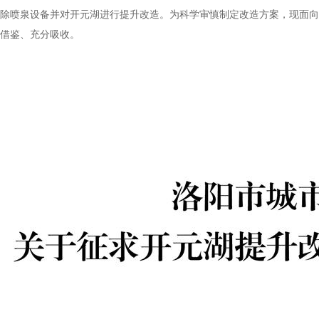
拆除喷泉设备并对开元湖进行提升改造。为科学审慎制定改造方案，现面
真借鉴、充分吸收。