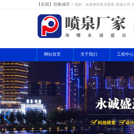
【全国】切换城市>
您好，欢迎来到音乐喷泉_喷泉公司_
网站首页
关于我们
工程中心