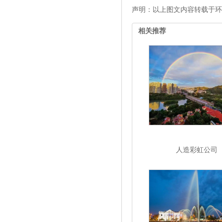
声明：以上图文内容转载于环
相关推荐
人造彩虹公司