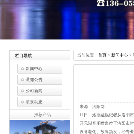
当前位置：
首页
>
新闻中心
>
栏目导航
新闻中心
通知公告
公司新闻
喷泉动态
来源：洛阳网
推荐产品
11日，洛报融媒记者从洛阳
开元湖音乐喷泉位于洛阳市时
设备老化、故障频发，经专