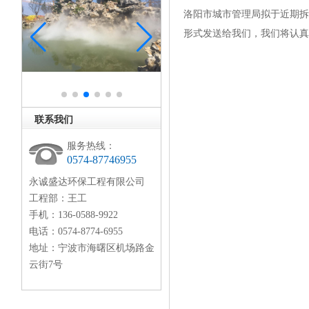
洛阳市城市管理局拟于近期
形式发送给我们，我们将认
联系我们
服务热线：
0574-87746955
永诚盛达环保工程有限公司
工程部：王工
手机：136-0588-9922
电话：0574-8774-6955
地址：宁波市海曙区机场路金
云街7号